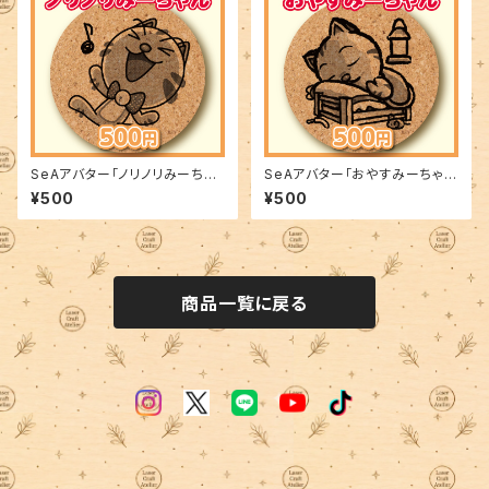
SeAアバター「ノリノリみーちゃ
SeAアバター「おやすみーちゃ
ん」
ん」
¥500
¥500
商品一覧に戻る