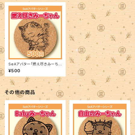
SeAアバター「燃え尽きみーちゃ
ん」
¥500
その他の商品