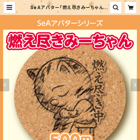
SeAアバター「燃え尽きみーちゃん」 |
SEA SHOP