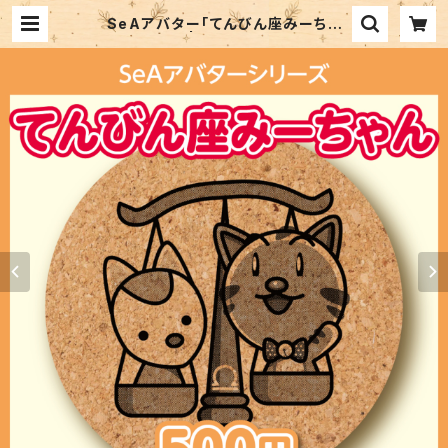
SeAアバター「てんびん座みーちゃ
ん」 | SEA SHOP