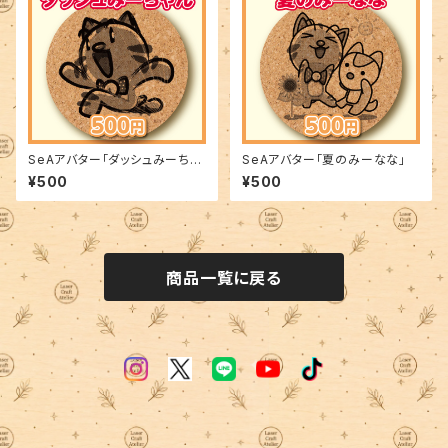
SeAアバター「ダッシュみーちゃ
SeAアバター「夏のみーなな」
ん」
¥500
¥500
商品一覧に戻る