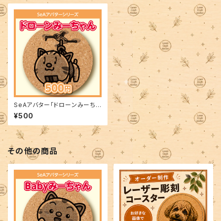
SeAアバター「ドローンみーちゃ
ん」
¥500
その他の商品