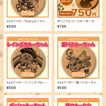
SeAアバター「Babyみーちゃ
オリジナルコースターオーダー
ん」
制作
¥500
¥750
SeAアバター「レインボウみーち
SeAアバター「夏バテみーちゃ
ゃん」
ん」
¥500
¥500