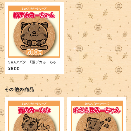
SeAアバター「顔デカみーちゃ
ん」
¥500
その他の商品