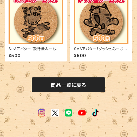
SeAアバター「飛行機みーちゃ
SeAアバター「ダッシュみーちゃ
ん」
ん」
¥500
¥500
商品一覧に戻る