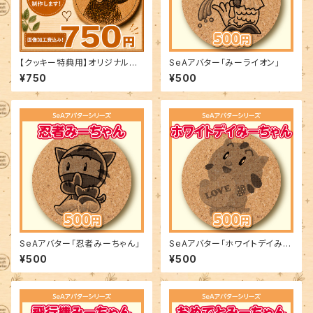
【クッキー特典用】オリジナルコ
SeAアバター「みーライオン」
ースターオーダー制作
¥750
¥500
SeAアバター「忍者みーちゃん」
SeAアバター「ホワイトデイみー
ちゃん」
¥500
¥500