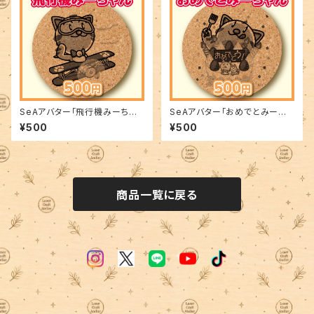
SeAアバター「飛行機みーちゃ
SeAアバター「おめでとみーちゃ
ん」
ん」
¥500
¥500
商品一覧に戻る